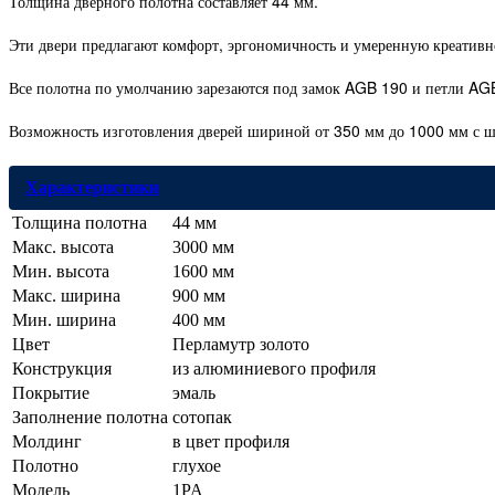
Толщина дверного полотна составляет 44 мм.
Эти двери предлагают комфорт, эргономичность и умеренную креативн
Все полотна по умолчанию зарезаются под замок AGB 190 и петли AGB 
Возможность изготовления дверей шириной от 350 мм до 1000 мм с ш
Характеристики
Толщина полотна
44 мм
Макс. высота
3000 мм
Мин. высота
1600 мм
Макс. ширина
900 мм
Мин. ширина
400 мм
Цвет
Перламутр золото
Конструкция
из алюминиевого профиля
Покрытие
эмаль
Заполнение полотна
сотопак
Молдинг
в цвет профиля
Полотно
глухое
Модель
1PA