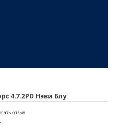
с 4.7.2PD Нэви Блу
исать отзыв
s