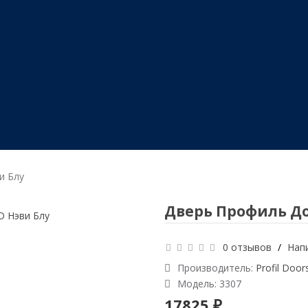
и Блу
Дверь Профиль Дор
0 отзывов
/
Нап
Производитель:
Profil Door
Модель:
3307
17825 ₽